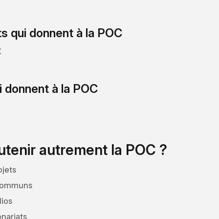
 qui donnent à la POC
€
ui donnent à la POC
tenir autrement la POC ?
ojets
 communs
lios
nariats